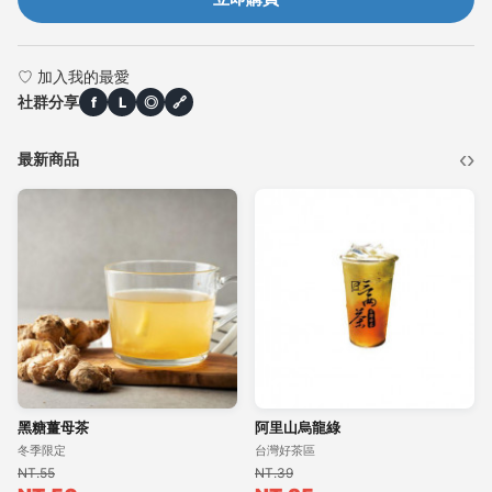
♡ 加入我的最愛
社群分享
f
L
◎
🔗
‹
›
最新商品
黑糖薑母茶
阿里山烏龍綠
冬季限定
台灣好茶區
NT.55
NT.39